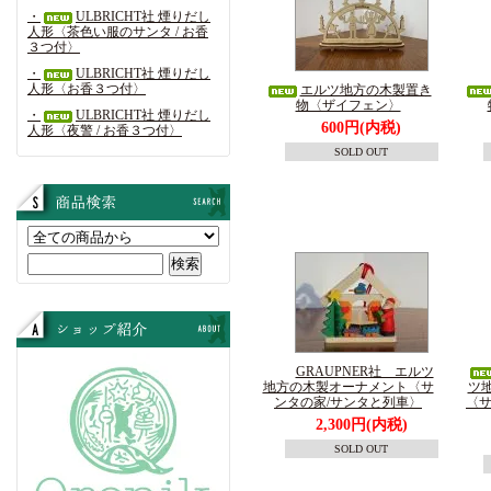
・
ULBRICHT社 煙りだし
人形〈茶色い服のサンタ / お香
３つ付〉
・
ULBRICHT社 煙りだし
人形〈お香３つ付〉
エルツ地方の木製置き
物〈ザイフェン〉
・
ULBRICHT社 煙りだし
600円(内税)
人形〈夜警 / お香３つ付〉
SOLD OUT
GRAUPNER社 エルツ
地方の木製オーナメント〈サ
ツ
ンタの家/サンタと列車〉
〈サ
2,300円(内税)
SOLD OUT