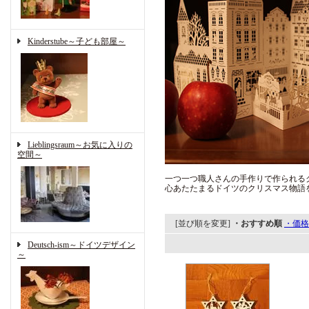
Kinderstube～子ども部屋～
Lieblingsraum～お気に入りの
空間～
一つ一つ職人さんの手作りで作られる
心あたたまるドイツのクリスマス物語
[並び順を変更]
・おすすめ順
・価格
Deutsch-ism～ドイツデザイン
～