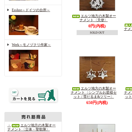
Esslust～ドイツの台所～
エルツ地方の木製オー
ナメント〈天使〉
0円(内税)
ナメ
SOLD OUT
Werk～モノヅクリ作家～
エルツ地方の木製オー
ナメント〈シンプルお星様セ
ナメ
ット / 雪だるま&ツリー〉
ット
650円(内税)
・
エルツ地方の木製オー
ナメント〈立体・聖歌隊〉