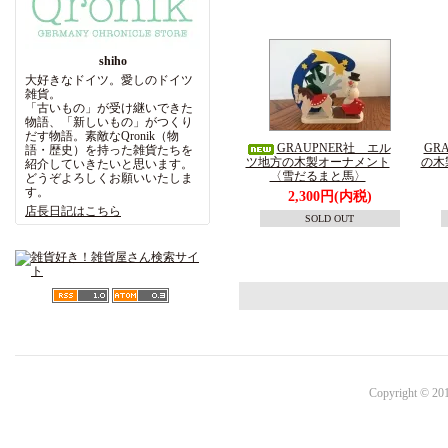
shiho
大好きなドイツ。愛しのドイツ
雑貨。
「古いもの」が受け継いできた
物語、「新しいもの」がつくり
だす物語。素敵なQronik（物
GRAUPNER社 エル
GR
語・歴史）を持った雑貨たちを
ツ地方の木製オーナメント
の木
紹介していきたいと思います。
〈雪だるまと馬〉
どうぞよろしくお願いいたしま
す。
2,300円(内税)
店長日記はこちら
SOLD OUT
Copyright © 201