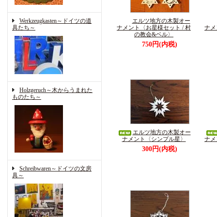
Werkzeugkasten～ドイツの道
エルツ地方の木製オー
具たち～
ナメント〈お星様セット / 村
ナメ
の教会&ベル〉
750円(内税)
Holzgeruch～木からうまれた
ものたち～
エルツ地方の木製オー
ナメント〈シンプル星〉
ナメ
300円(内税)
Schreibwaren～ドイツの文房
具～