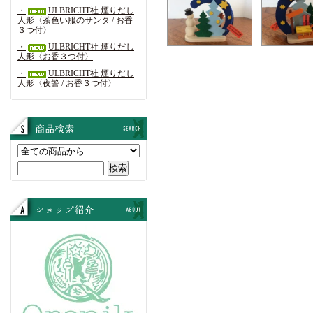
・
ULBRICHT社 煙りだし
人形〈茶色い服のサンタ / お香
３つ付〉
・
ULBRICHT社 煙りだし
人形〈お香３つ付〉
・
ULBRICHT社 煙りだし
人形〈夜警 / お香３つ付〉