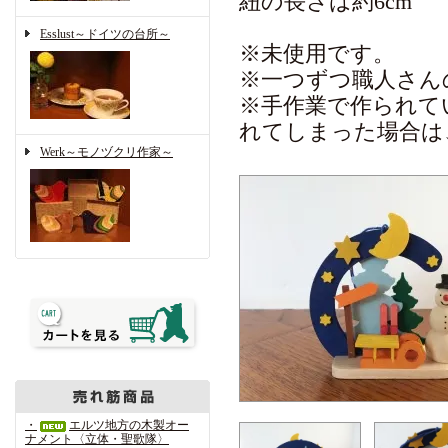
紐の長さは約6cm
Esslust～ドイツの台所～
※未使用です。
※一つずつ職人さん
※手作業で作られて
れてしまった場合は
Werk～モノヅクリ作家～
・
エルツ地方の木製オー
ナメント〈立体・聖歌隊〉