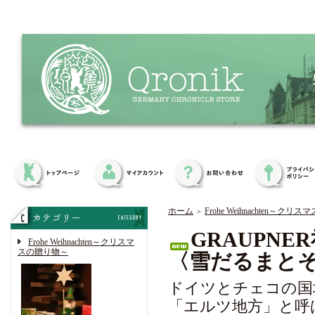
ホーム
Frohe Weihnachten～ク
＞
GRAUPN
Frohe Weihnachten～クリスマ
スの贈り物～
〈雪だるまと
ドイツとチェコの国
「エルツ地方」と呼