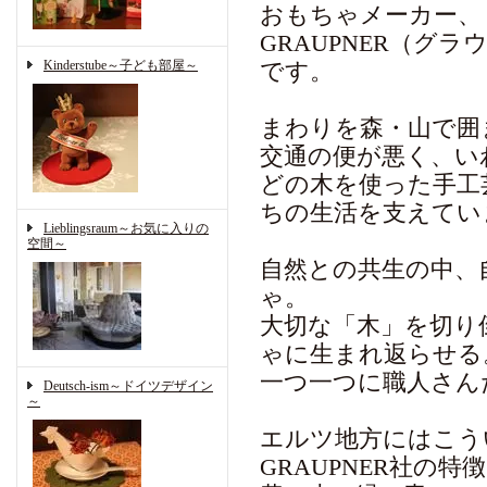
おもちゃメーカー、
GRAUPNER（グ
Kinderstube～子ども部屋～
です。
まわりを森・山で囲
交通の便が悪く、い
どの木を使った手工
ちの生活を支えてい
Lieblingsraum～お気に入りの
空間～
自然との共生の中、
ゃ。
大切な「木」を切り
ゃに生まれ返らせる
一つ一つに職人さん
Deutsch-ism～ドイツデザイン
～
エルツ地方にはこう
GRAUPNER社の