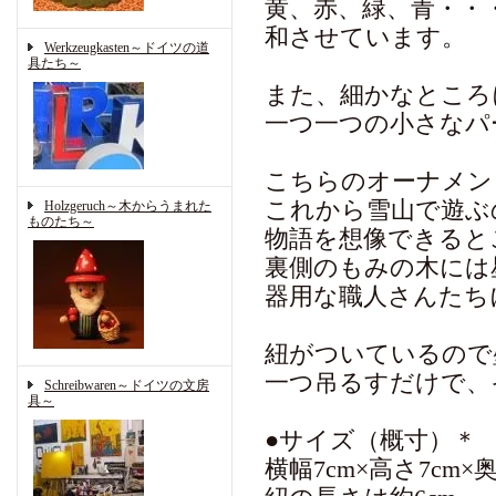
黄、赤、緑、青・・
和させています。
Werkzeugkasten～ドイツの道
具たち～
また、細かなところ
一つ一つの小さなパ
こちらのオーナメン
これから雪山で遊ぶ
Holzgeruch～木からうまれた
ものたち～
物語を想像できると
裏側のもみの木には
器用な職人さんたち
紐がついているので
一つ吊るすだけで、
Schreibwaren～ドイツの文房
具～
●サイズ（概寸）＊
横幅7cm×高さ7cm×奥