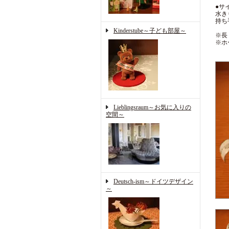
●サ
水き
持ち
Kinderstube～子ども部屋～
※長
※ホ
Lieblingsraum～お気に入りの
空間～
Deutsch-ism～ドイツデザイン
～