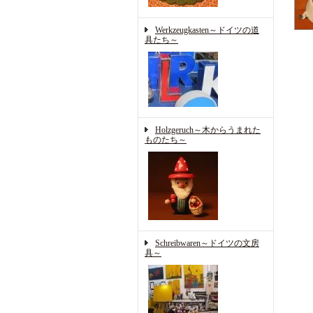
Werkzeugkasten～ドイツの道
具たち～
Holzgeruch～木からうまれた
ものたち～
Schreibwaren～ドイツの文房
具～