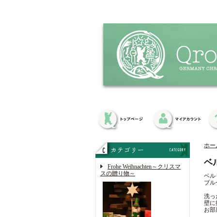
ホー
ベ
Frohe Weihnachten～クリスマ
スの贈り物～
ベル
ブル
洗っ
壁に
お部