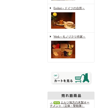
Esslust～ドイツの台所～
Werk～モノヅクリ作家～
・
エルツ地方の木製オー
ナメント〈立体・聖歌隊〉