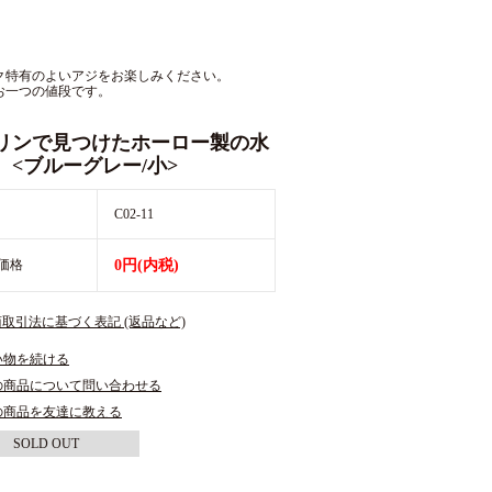
ク特有のよいアジをお楽しみください。
お一つの値段です。
リンで見つけたホーロー製の水
 <ブルーグレー/小>
C02-11
価格
0円(内税)
商取引法に基づく表記 (返品など)
い物を続ける
の商品について問い合わせる
の商品を友達に教える
SOLD OUT