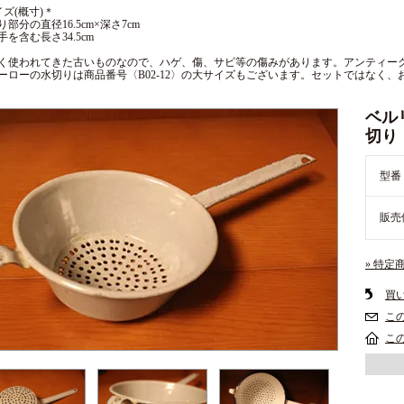
イズ(概寸)＊
り部分の直径16.5cm×深さ7cm
手を含む長さ34.5cm
く使われてきた古いものなので、ハゲ、傷、サビ等の傷みがあります。アンティー
ーローの水切りは商品番号〈B02-12〉の大サイズもございます。セットではなく、
ベル
切り
型番
販売
» 特定
買
こ
こ