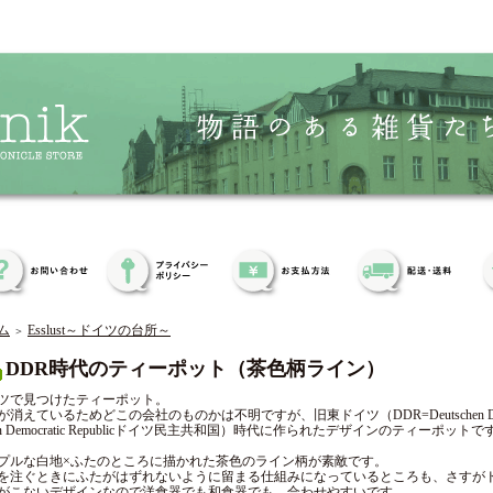
ム
Esslust～ドイツの台所～
＞
DDR時代のティーポット（茶色柄ライン）
ツで見つけたティーポット。
消えているためどこの会社のものかは不明ですが、旧東ドイツ（DDR=Deutschen Demokra
an Democratic Republicドイツ民主共和国）時代に作られたデザインのティーポットで
プルな白地×ふたのところに描かれた茶色のライン柄が素敵です。
を注ぐときにふたがはずれないように留まる仕組みになっているところも、さすが
がこないデザインなので洋食器でも和食器でも、合わせやすいです。