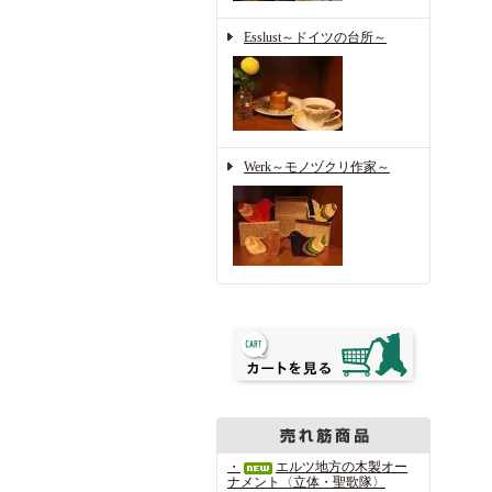
Esslust～ドイツの台所～
Werk～モノヅクリ作家～
・
エルツ地方の木製オー
ナメント〈立体・聖歌隊〉