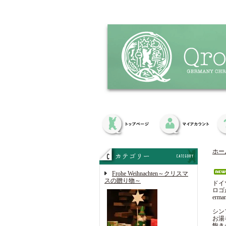
ホー
Frohe Weihnachten～クリスマ
スの贈り物～
ドイ
ロゴが
erm
シン
お湯
飽き