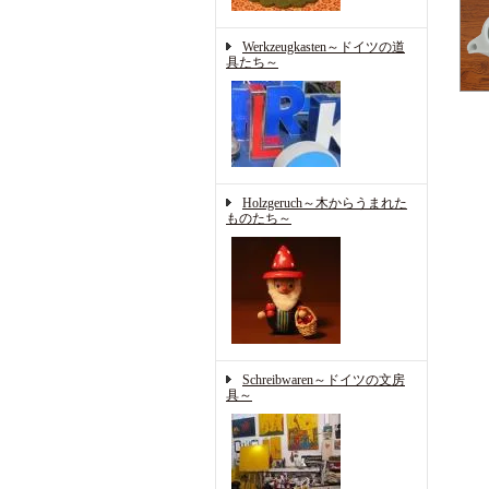
Werkzeugkasten～ドイツの道
具たち～
Holzgeruch～木からうまれた
ものたち～
Schreibwaren～ドイツの文房
具～