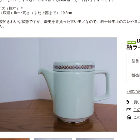
イズ（概寸）＊
（底辺）8cm×高さ（ふた上部まで） 10.5cm
較的きれいな状態ですが、歴史を背負った古いモノなので、若干経年上のスレやヨ
ん。
柄ラ
型番
販売
» 特定
買
こ
こ