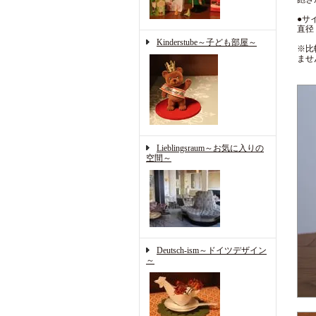
●サ
直径
Kinderstube～子ども部屋～
※比
ませ
Lieblingsraum～お気に入りの
空間～
Deutsch-ism～ドイツデザイン
～