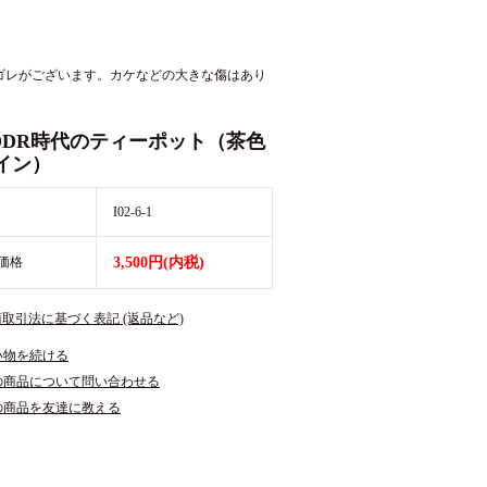
ゴレがございます。カケなどの大きな傷はあり
DDR時代のティーポット（茶色
イン）
I02-6-1
価格
3,500円(内税)
商取引法に基づく表記 (返品など)
い物を続ける
の商品について問い合わせる
の商品を友達に教える