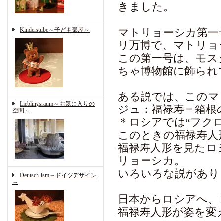
きました。
Kinderstube～子ども部屋～
マトリョーシカ第一号が
リ万博で、マトリョ
この第一号は、モス
ちゃ博物館に飾られ
ある説では、このマ
Lieblingsraum～お気に入りの
ジュ：福禄寿＝箱根
空間～
＊ロシアでは“フク
このときの福禄寿人
福禄寿人形を見たロ
リョーシカ。
いろいろな説があり
Deutsch-ism～ドイツデザイン
～
日本からロシアへ、
福禄寿人形が姿を変