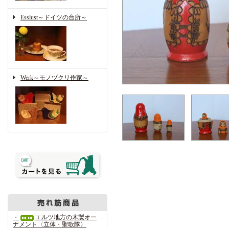
Esslust～ドイツの台所～
Werk～モノヅクリ作家～
・
エルツ地方の木製オー
ナメント〈立体・聖歌隊〉