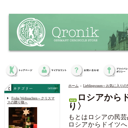
ホーム
Lieblingsraum～お気に入り
＞
ロシアから
Frohe Weihnachten～クリスマ
スの贈り物～
り〉
もとはロシアの民芸
ロシアからドイツへ