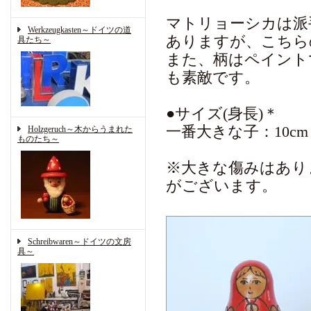
マトリョーシカは派
Werkzeugkasten～ドイツの道
ありますが、こちら
具たち～
また、柄はペイント
も素敵です。
●サイズ(身長)＊
一番大きな子：10cm
Holzgeruch～木からうまれた
ものたち～
※大きな傷みはあり
がございます。
Schreibwaren～ドイツの文房
具～