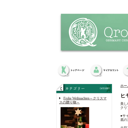
ホー
ヒ
Frohe Weihnachten～クリスマ
スの贈り物～
美し
クリ
●サ
底の
※目