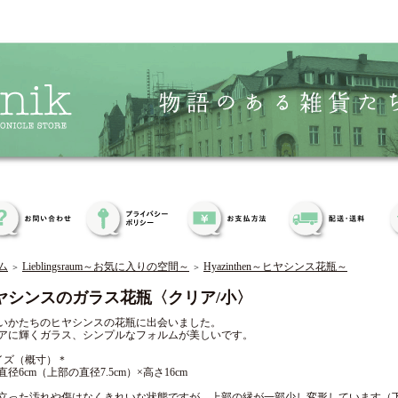
ム
Lieblingsraum～お気に入りの空間～
Hyazinthen～ヒヤシンス花瓶～
＞
＞
ヤシンスのガラス花瓶〈クリア/小〉
いかたちのヒヤシンスの花瓶に出会いました。
アに輝くガラス、シンプルなフォルムが美しいです。
イズ（概寸）＊
直径6cm（上部の直径7.5cm）×高さ16cm
立った汚れや傷はなくきれいな状態ですが、上部の縁が一部少し変形しています（