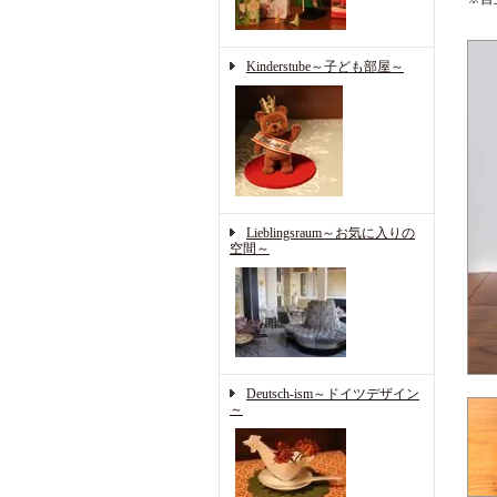
Kinderstube～子ども部屋～
Lieblingsraum～お気に入りの
空間～
Deutsch-ism～ドイツデザイン
～