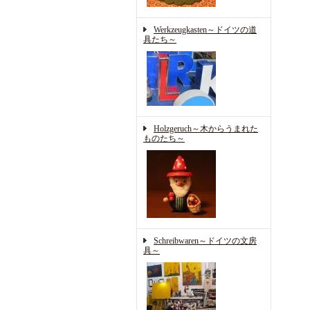
Werkzeugkasten～ドイツの道
具たち～
Holzgeruch～木からうまれた
ものたち～
Schreibwaren～ドイツの文房
具～