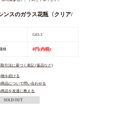
シンスのガラス花瓶〈クリア/
G03-3
価格
0円(内税)
商取引法に基づく表記 (返品など)
い物を続ける
の商品について問い合わせる
の商品を友達に教える
SOLD OUT