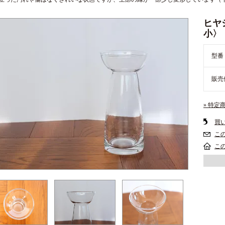
ヒヤ
小〉
型番
販売
» 特定
買
こ
こ