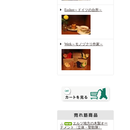
Esslust～ドイツの台所～
Werk～モノヅクリ作家～
・
エルツ地方の木製オー
ナメント〈立体・聖歌隊〉