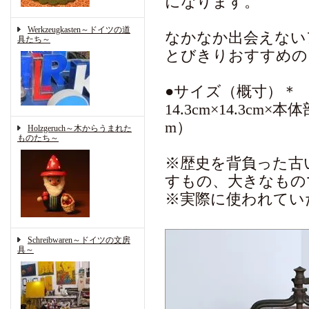
になります。
Werkzeugkasten～ドイツの道
なかなか出会えない
具たち～
とびきりおすすめの
●サイズ（概寸）＊
14.3cm×14.3c
m）
Holzgeruch～木からうまれた
ものたち～
※歴史を背負った古
すもの、大きなもの
※実際に使われてい
Schreibwaren～ドイツの文房
具～