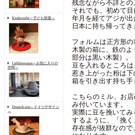
残念ながら不詳との
それでも、初めて目
年月を経てアジが出
Kinderstube～子ども部屋～
日本に持ち帰ってき
フォルムは正方形の
木製の箱に、鉄のよ
部分は黒い木製）。
Lieblingsraum～お気に入りの
豆を入れるところは
空間～
惹き上がった粉は下
箱を引き出す持ち手
こちらのミル、お店
み付いています。
Deutsch-ism～ドイツデザイン
実際に豆を挽いてみ
～
するように、「挽く
存在感が抜群なので