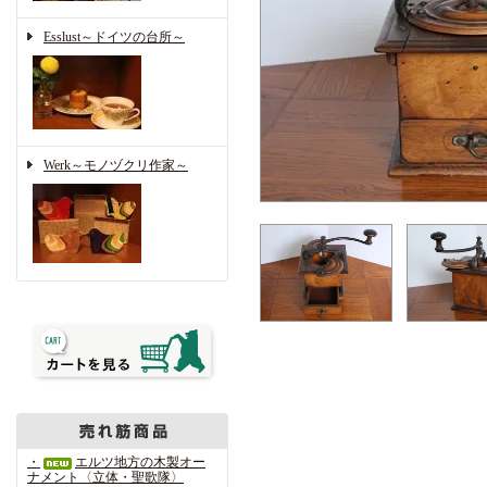
Esslust～ドイツの台所～
Werk～モノヅクリ作家～
・
エルツ地方の木製オー
ナメント〈立体・聖歌隊〉