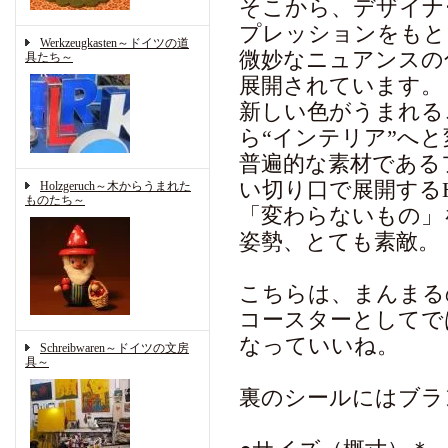
そこから、デザイナ
プレッションをもと
Werkzeugkasten～ドイツの道
微妙なニュアンスの
具たち～
展開されています。
新しい色がうまれる
ら“インテリア”へ
普遍的な素材である
い切り口で展開するHE
Holzgeruch～木からうまれた
ものたち～
「変わらないもの」
姿勢、とても素敵。
こちらは、まんまる
コースターとしてで
なっていいね。
Schreibwaren～ドイツの文房
具～
裏のシールにはブラン