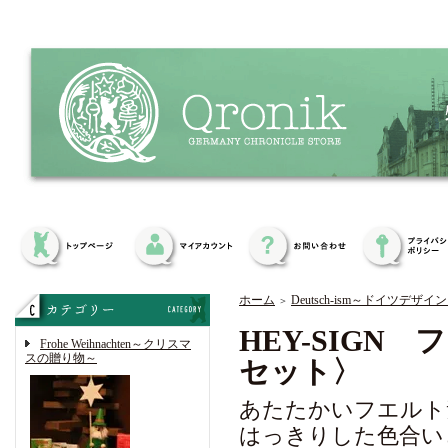
ホーム
Deutsch-ism～ドイツデザイ
＞
HEY-SIG
Frohe Weihnachten～クリスマ
スの贈り物～
セット〉
あたたかいフエルト
はっきりした色合い