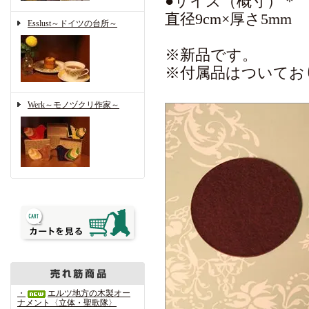
●サイズ（概寸）＊
直径9cm×厚さ5mm
Esslust～ドイツの台所～
※新品です。
※付属品はついてお
Werk～モノヅクリ作家～
・
エルツ地方の木製オー
ナメント〈立体・聖歌隊〉