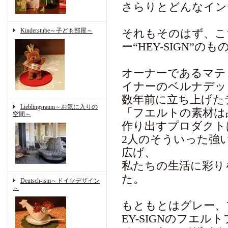
さらりとどんなイン
Kinderstube～子ども部屋～
それもそのはず、こ
ー“HEY-SIGN”の
オーナーであるマテ
イナーのベルナデッ
数年前に立ち上げた
Lieblingsraum～お気に入りの
「フエルトの素材は
空間～
作り出すプロダクト
2人のそういった強
広げ、
私たちの生活に彩り
た。
Deutsch-ism～ドイツデザイン
～
もともとはグレー、
EY-SIGNのフエル