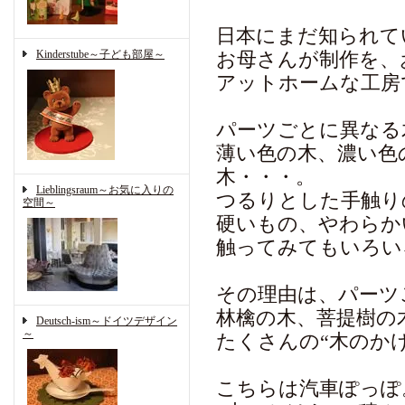
日本にまだ知られて
Kinderstube～子ども部屋～
お母さんが制作を、
アットホームな工房
パーツごとに異なる
薄い色の木、濃い色
木・・・。
Lieblingsraum～お気に入りの
つるりとした手触り
空間～
硬いもの、やわらか
触ってみてもいろい
その理由は、パーツ
林檎の木、菩提樹の
Deutsch-ism～ドイツデザイン
～
たくさんの“木のか
こちらは汽車ぽっぽ