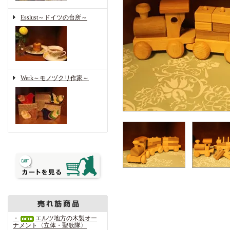
Esslust～ドイツの台所～
Werk～モノヅクリ作家～
・
エルツ地方の木製オー
ナメント〈立体・聖歌隊〉