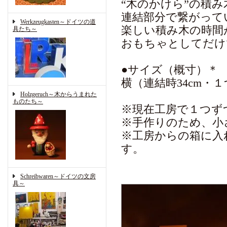
“木のかけら”の積
連結部分で繋がって
Werkzeugkasten～ドイツの道
楽しい積み木の時間
具たち～
おもちゃとしてだけ
●サイズ（概寸）＊
横（連結時34cm・１つ
Holzgeruch～木からうまれた
ものたち～
※現在工房で１つず
※手作りのため、小
※工房からの箱に入
す。
Schreibwaren～ドイツの文房
具～