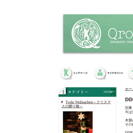
ホー
D
Frohe Weihnachten～クリスマ
スの贈り物～
旧東ド
今は
木製
その
DD