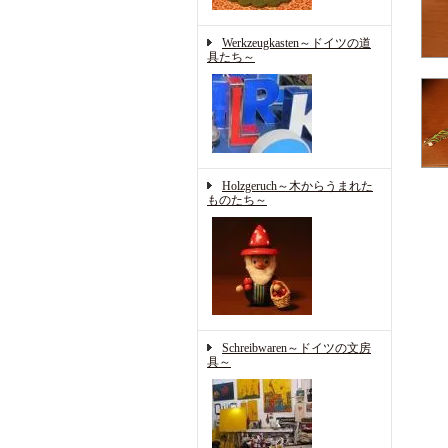
Werkzeugkasten～ドイツの道
具たち～
Holzgeruch～木からうまれた
ものたち～
Schreibwaren～ドイツの文房
具～