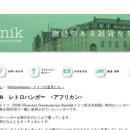
ム
Werkzeugkasten～ドイツの道具たち～
＞
DR レトロハンガー <アフリカン>
イツ（DDR=Deutschen Demokratischen Republikドイツ民主共和国）時代のハンガ
無き国DDRで一般に使用されていたハンガーです。
のハンガーを柄付きのビニルで覆っています。
柄がなんともキッチュ＆レトロ。
Rではこのようなキッチュ＆レトロ柄のビニールクロスをたくさん生産していました