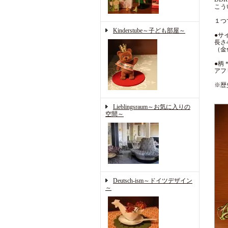
こう
１つ
Kinderstube～子ども部屋～
●サ
長さ4
（金
●柄
アフ
※歴
Lieblingsraum～お気に入りの
空間～
Deutsch-ism～ドイツデザイン
～