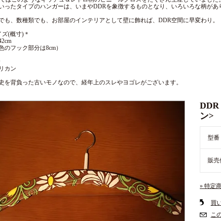
いったタイプのハンガーは、いまやDDRを象徴するものとなり、いろいろな柄があ
でも、数種類でも、お部屋のインテリアとして壁に飾れば、DDR空間に早変わり。
イズ(概寸)＊
2cm
色のフック部分は8cm）
＊
リカン
史を背負った古いモノなので、経年上のスレやヨゴレがございます。
DD
ン>
型番
販売
» 特定
買
こ