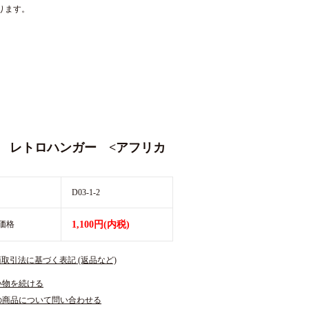
ります。
R レトロハンガー <アフリカ
D03-1-2
価格
1,100円(内税)
商取引法に基づく表記 (返品など)
い物を続ける
の商品について問い合わせる