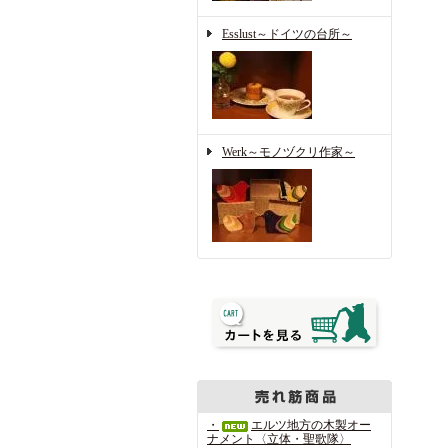
Esslust～ドイツの台所～
Werk～モノヅクリ作家～
・
エルツ地方の木製オー
ナメント〈立体・聖歌隊〉