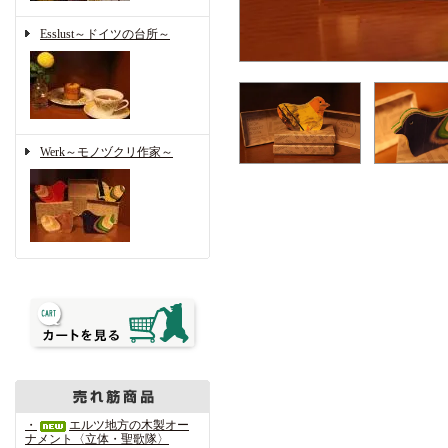
Esslust～ドイツの台所～
Werk～モノヅクリ作家～
・
エルツ地方の木製オー
ナメント〈立体・聖歌隊〉