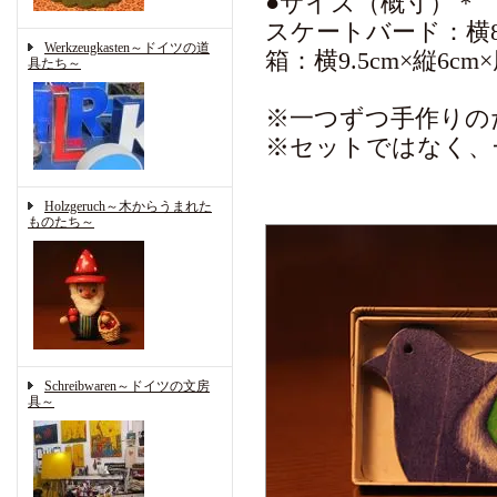
●サイズ（概寸）＊
スケートバード：横8.5
Werkzeugkasten～ドイツの道
箱：横9.5cm×縦6cm×
具たち～
※一つずつ手作りの
※セットではなく、
Holzgeruch～木からうまれた
ものたち～
Schreibwaren～ドイツの文房
具～