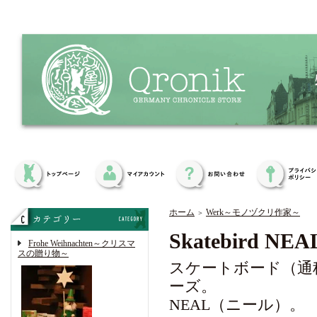
ホーム
Werk～モノヅクリ作家～
＞
Skatebird
Frohe Weihnachten～クリスマ
スの贈り物～
スケートボード（通称
ーズ。
NEAL（ニール）。