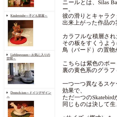
ニールとは、Silas 
ー。
彼の滑りとキャラク
Kinderstube～子ども部屋～
出来上がった作品の
カラフルな積層され
その板をすくうよう
鳥（バード）の置物
Lieblingsraum～お気に入りの
空間～
こちらは紫色のボー
裏の黄色系のグラフ
一つ一つ異なるスケ
効果で、
Deutsch-ism～ドイツデザイン
ただ一つのSkatebi
～
同じものは決して生まれ