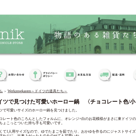
ム
Werkzeugkasten～ドイツの道具たち～
＞
イツで見つけた可愛いホーロー鍋 〈チョコレート色/小
ツで可愛いサイズのホーロー鍋を見つけました。
コレート色のころんとしたフォルムに、オレンジ×白のお花模様がまさに東ドイツ
ちょこっとついた持ち手も可愛いです。
くて1人用サイズなので、ゆでたまごを茹でたり、おかゆを作るのにジャストサイズ
代わりに、出来上がったものをのせても可愛いね。