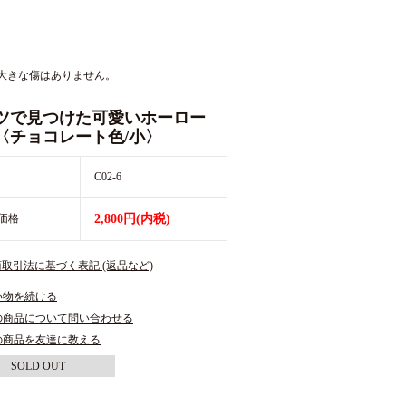
大きな傷はありません。
ツで見つけた可愛いホーロー
〈チョコレート色/小〉
C02-6
価格
2,800円(内税)
商取引法に基づく表記 (返品など)
い物を続ける
の商品について問い合わせる
の商品を友達に教える
SOLD OUT