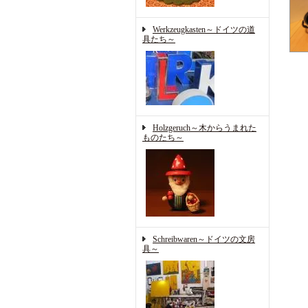
Werkzeugkasten～ドイツの道
具たち～
Holzgeruch～木からうまれた
ものたち～
Schreibwaren～ドイツの文房
具～