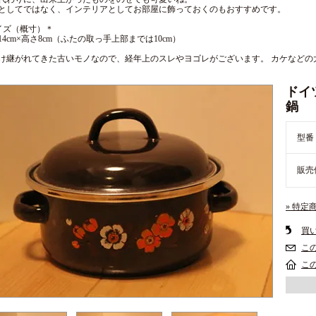
としてではなく、インテリアとしてお部屋に飾っておくのもおすすめです。
イズ（概寸）＊
14cm×高さ8cm（ふたの取っ手上部までは10cm）
け継がれてきた古いモノなので、経年上のスレやヨゴレがございます。 カケなどの
ドイ
鍋 
型番
販売
» 特定
買
こ
こ