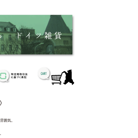
〉
の雰囲気。
。