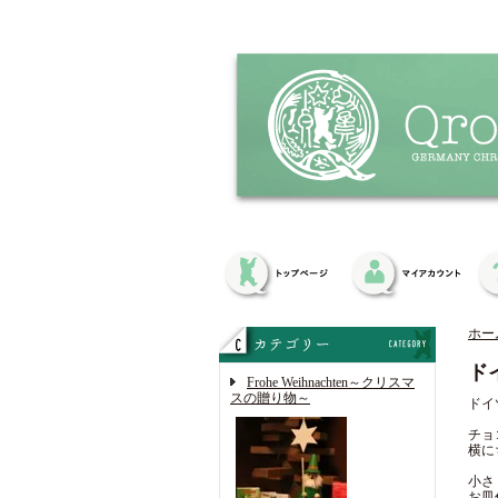
ホー
ド
Frohe Weihnachten～クリスマ
スの贈り物～
ドイ
チョ
横に
小さ
お皿