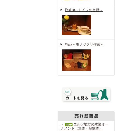
Esslust～ドイツの台所～
Werk～モノヅクリ作家～
・
エルツ地方の木製オー
ナメント〈立体・聖歌隊〉