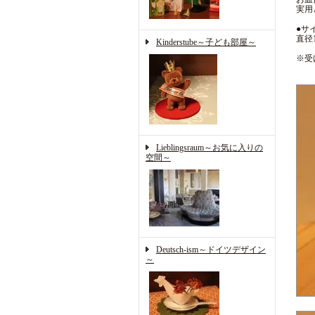
実用
●サ
直径
Kinderstube～子ども部屋～
※受
Lieblingsraum～お気に入りの
空間～
Deutsch-ism～ドイツデザイン
～