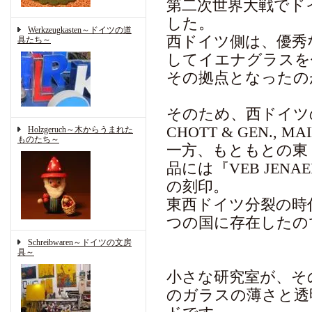
第二次世界大戦でド
した。
Werkzeugkasten～ドイツの道
西ドイツ側は、優秀
具たち～
してイエナグラスを
その拠点となったのが
そのため、西ドイツの
CHOTT & GEN.,
Holzgeruch～木からうまれた
ものたち～
一方、もともとの東
品には『VEB JENAER
の刻印。
東西ドイツ分裂の時
つの国に存在したの
Schreibwaren～ドイツの文房
具～
小さな研究室が、そ
のガラスの薄さと透