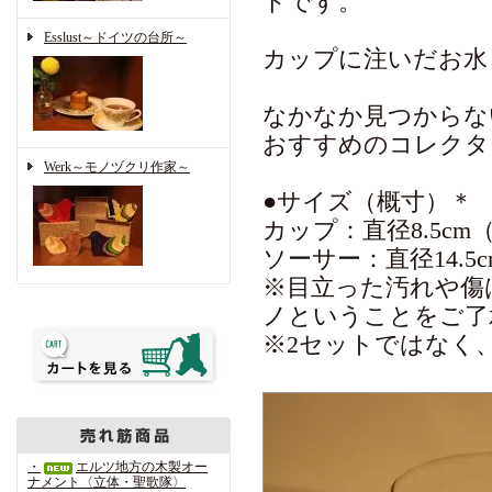
ドです。
Esslust～ドイツの台所～
カップに注いだお水
なかなか見つからな
おすすめのコレクタ
Werk～モノヅクリ作家～
●サイズ（概寸）＊
カップ：直径8.5cm（
ソーサー：直径14.5cm
※目立った汚れや傷
ノということをご了
※2セットではなく
・
エルツ地方の木製オー
ナメント〈立体・聖歌隊〉