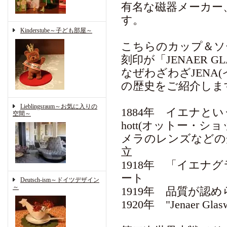
有名な磁器メーカー、
す。
Kinderstube～子ども部屋～
こちらのカップ＆ソ
刻印が「JENAER G
なぜわざわざJENA
の歴史をご紹介しま
Lieblingsraum～お気に入りの
1884年 イエナと
空間～
hott(オットー・ショ
メラのレンズなどの光
立
1918年 「イエ
ート
Deutsch-ism～ドイツデザイン
～
1919年 品質が
1920年 "Jenaer Gl