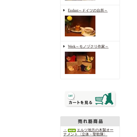
Esslust～ドイツの台所～
Werk～モノヅクリ作家～
・
エルツ地方の木製オー
ナメント〈立体・聖歌隊〉