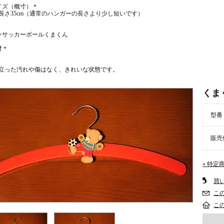
イズ（概寸）＊
長さ35cm（通常のハンガーの長さより少し短いです）
＊
×サッカーボールくまくん
材＊
立った汚れや傷はなく、きれいな状態です。
くま
型番
販売
» 特定
買
こ
こ