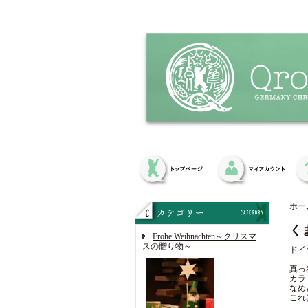
ホー
く
Frohe Weihnachten～クリスマ
スの贈り物～
ドイ
真っ
カラ
なめ
これ