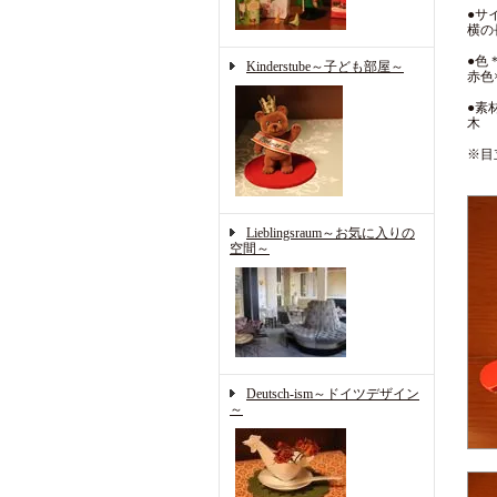
●サ
横の
●色
Kinderstube～子ども部屋～
赤色
●素
木
※目
Lieblingsraum～お気に入りの
空間～
Deutsch-ism～ドイツデザイン
～