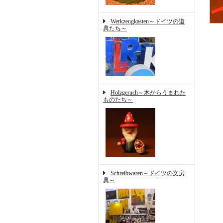
Werkzeugkasten～ドイツの道
具たち～
Holzgeruch～木からうまれた
ものたち～
Schreibwaren～ドイツの文房
具～