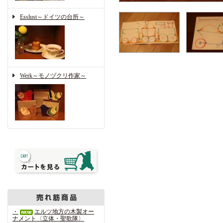
Esslust～ドイツの台所～
Werk～モノヅクリ作家～
・
エルツ地方の木製オー
ナメント〈立体・聖歌隊〉