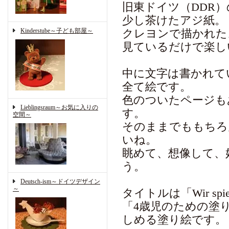
旧東ドイツ（DDR）の出版
少し茶けたアジ紙。
Kinderstube～子ども部屋～
クレヨンで描かれた
見ているだけで楽し
中に文字は書かれて
全て絵です。
色のついたページも
Lieblingsraum～お気に入りの
す。
空間～
そのままでももちろ
いね。
眺めて、想像して、
う。
Deutsch-ism～ドイツデザイン
～
タイトルは「Wir spie
「4歳児のための塗
しめる塗り絵です。