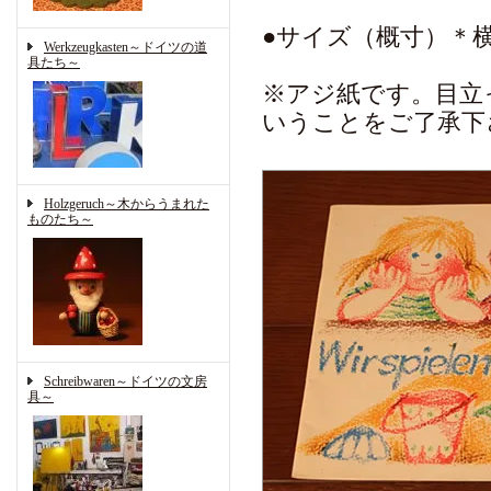
●サイズ（概寸）＊横20
Werkzeugkasten～ドイツの道
具たち～
※アジ紙です。目立
いうことをご了承下
Holzgeruch～木からうまれた
ものたち～
Schreibwaren～ドイツの文房
具～