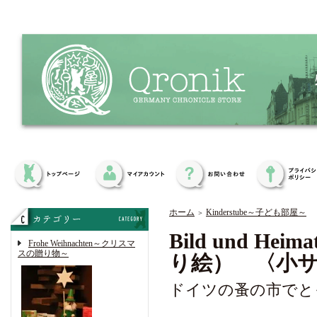
ホーム
Kinderstube～子ども部屋～
＞
Bild und 
Frohe Weihnachten～クリスマ
スの贈り物～
り絵） 〈小サ
ドイツの蚤の市でと