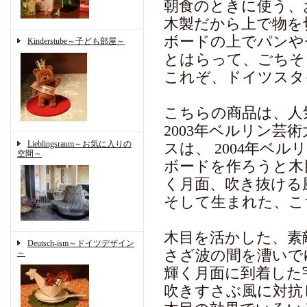
朝食のときに使う、
木製だから上で物を
ボードの上でパンや
Kinderstube～子ども部屋～
とはらって、ごちそ
これぞ、ドイツスタ
こちらの商品は、人気
2003年ベルリン
Lieblingsraum～お気に入りの
スは、 2004年ベ
空間～
ボードを作ろうと木
く月面、吹き抜ける
そして生まれた、こ
木目を活かした、素
Deutsch-ism～ドイツデザイン
さざ波の間を漕いで
～
輝く月面に到着した
吹きすさぶ風に対抗