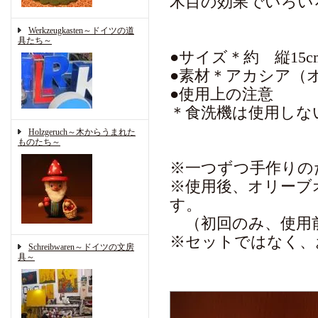
木目の効果でいろい
Werkzeugkasten～ドイツの道
具たち～
●サイズ＊約 縦15cm
●素材＊アカシア（
●使用上の注意
＊食洗機は使用しな
Holzgeruch～木からうまれた
ものたち～
※一つずつ手作りの
※使用後、オリーブ
す。
（初回のみ、使用
※セットではなく、
Schreibwaren～ドイツの文房
具～