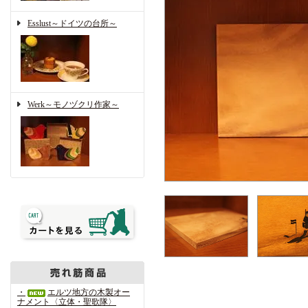
Esslust～ドイツの台所～
Werk～モノヅクリ作家～
・
エルツ地方の木製オー
ナメント〈立体・聖歌隊〉