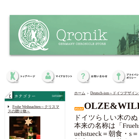
ホーム
Deutsch-ism～ドイツデザイ
＞
OLZE&W
Frohe Weihnachten～クリスマ
スの贈り物～
ドイツらしい木のぬ
本来の名称は「Fruehs
uehstueck＝朝食・