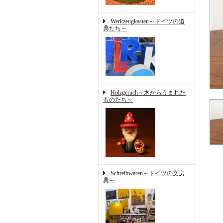
Werkzeugkasten～ドイツの道
具たち～
Holzgeruch～木からうまれた
ものたち～
Schreibwaren～ドイツの文房
具～