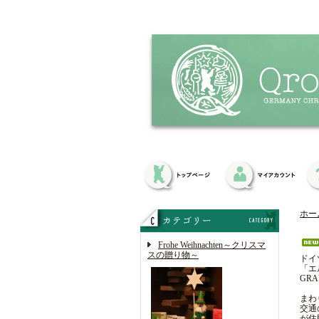
ホー
Frohe Weihnachten～クリスマ
スの贈り物～
ドイ
「エ
GR
まわ
交通
が住