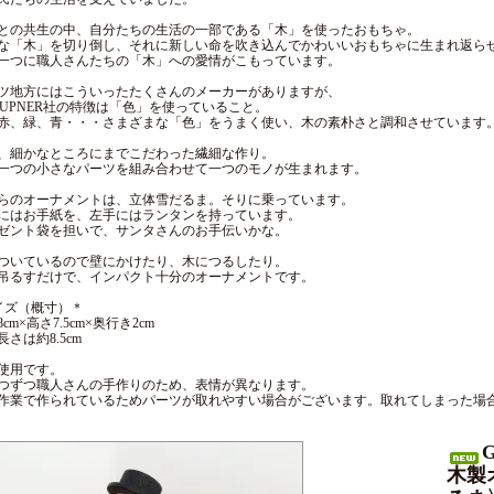
との共生の中、自分たちの生活の一部である「木」を使ったおもちゃ。
な「木」を切り倒し、それに新しい命を吹き込んでかわいいおもちゃに生まれ返ら
一つに職人さんたちの「木」への愛情がこもっています。
ツ地方にはこういったたくさんのメーカーがありますが、
AUPNER社の特徴は「色」を使っていること。
赤、緑、青・・・さまざまな「色」をうまく使い、木の素朴さと調和させています
、細かなところにまでこだわった繊細な作り。
一つの小さなパーツを組み合わせて一つのモノが生まれます。
らのオーナメントは、立体雪だるま。そりに乗っています。
にはお手紙を、左手にはランタンを持っています。
ゼント袋を担いで、サンタさんのお手伝いかな。
ついているので壁にかけたり、木につるしたり。
吊るすだけで、インパクト十分のオーナメントです。
イズ（概寸）＊
cm×高さ7.5cm×奥行き2cm
長さは約8.5cm
使用です。
つずつ職人さんの手作りのため、表情が異なります。
作業で作られているためパーツが取れやすい場合がございます。取れてしまった場
木製