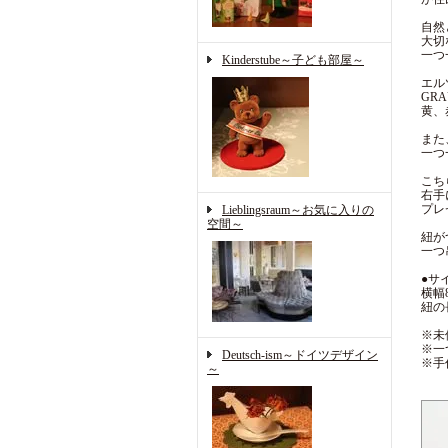
自然
大切
一つ
Kinderstube～子ども部屋～
エル
GR
黄、
また
一つ
こち
右手
プレ
Lieblingsraum～お気に入りの
空間～
紐が
一つ
●サ
横幅8
紐の
※未
※一
Deutsch-ism～ドイツデザイン
※手
～