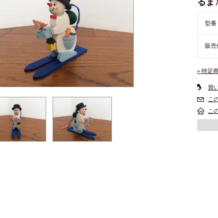
るま
型番
販売
» 特定
買
こ
こ