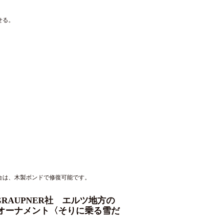
せる。
。
合は、木製ボンドで修復可能です。
GRAUPNER社 エルツ地方の
オーナメント〈そりに乗る雪だ