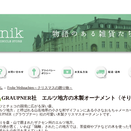
ム
Frohe Weihnachten～クリスマスの贈り物～
＞
GRAUPNER社 エルツ地方の木製オーナメント〈そ
ツとチェコの国境に広がる深い森。
ルツ地方」と呼ばれる山岳地帯の小さな村ザイフェンにある小さなおもちゃメーカ
AUPNER（グラウプナー）社の可愛い木製クリスマスオーナメントです。
りを森・山で囲まれたザクセン州のエルツ地方。
の便が悪く、いわば「隔離」されたこの地方では、菩提樹やブナなどの木を使った
民たちの生活を支えていました。