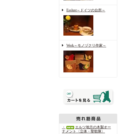
Esslust～ドイツの台所～
Werk～モノヅクリ作家～
・
エルツ地方の木製オー
ナメント〈立体・聖歌隊〉