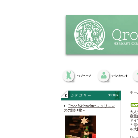
ホー
Frohe Weihnachten～クリスマ
スの贈り物～
大人
容量
ドイ
＊毎
ル大
Lö