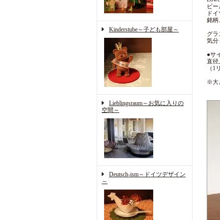
ビー
ドイ
銘柄
Kinderstube～子ども部屋～
グラ
気分
●サ
直径上
（1
※大
Lieblingsraum～お気に入りの
空間～
Deutsch-ism～ドイツデザイン
～