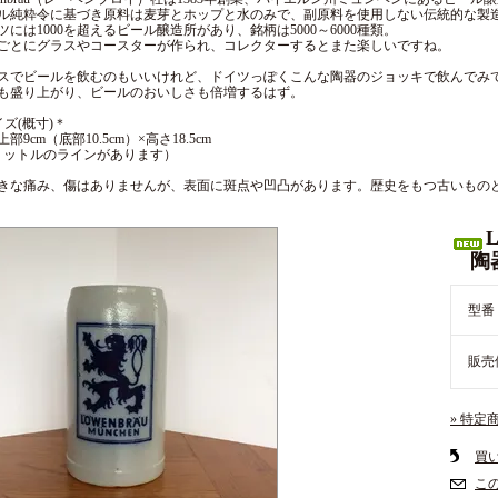
ル純粋令に基づき原料は麦芽とホップと水のみで、副原料を使用しない伝統的な製
ツには1000を超えるビール醸造所があり、銘柄は5000～6000種類。
ごとにグラスやコースターが作られ、コレクターするとまた楽しいですね。
スでビールを飲むのもいいけれど、ドイツっぽくこんな陶器のジョッキで飲んでみ
も盛り上がり、ビールのおいしさも倍増するはず。
イズ(概寸)＊
部9cm（底部10.5cm）×高さ18.5cm
リットルのラインがあります）
きな痛み、傷はありませんが、表面に斑点や凹凸があります。歴史をもつ古いもの
陶器
型番
販売
» 特定
買
こ