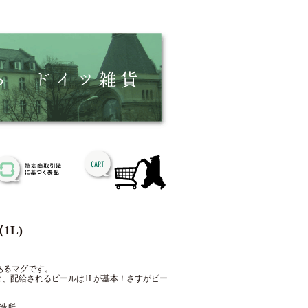
1L)
あるマグです。
は、配給されるビールは1Lが基本！さすがビー
醸造所。