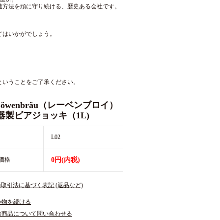
造方法を頑に守り続ける、歴史ある会社です。
てはいかがでしょう。
ということをご了承ください。
Löwenbräu（レーベンブロイ）
製ビアジョッキ（1L)
L02
価格
0円(内税)
商取引法に基づく表記 (返品など)
い物を続ける
の商品について問い合わせる