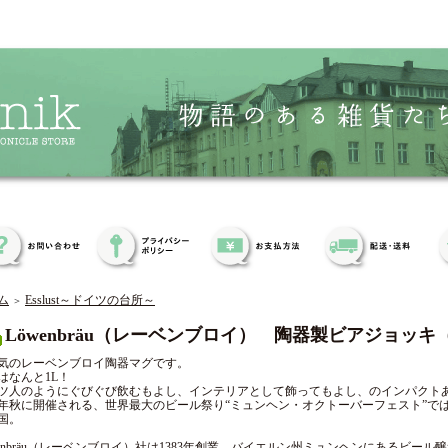
ム
Esslust～ドイツの台所～
＞
Löwenbräu（レーベンブロイ） 陶器製ビアジョッキ（
気のレーベンブロイ陶器マグです。
はなんと1L！
ツ人のようにぐびぐび飲むもよし、インテリアとして飾ってもよし、のインパクト
年秋に開催される、世界最大のビール祭り“ミュンヘン・オクトーバーフェスト”で
国。
wenbräu（レーベンブロイ）社は1383年創業、バイエルン州ミュンヘンにあるビール