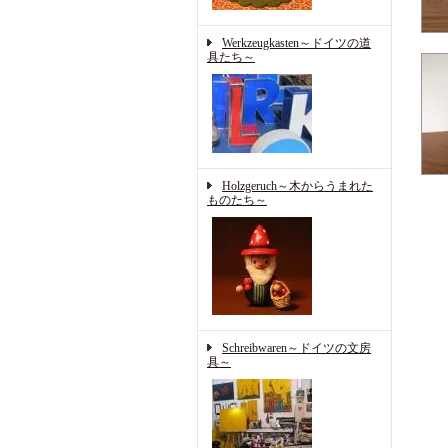
Werkzeugkasten～ドイツの道
具たち～
Holzgeruch～木からうまれた
ものたち～
Schreibwaren～ドイツの文房
具～