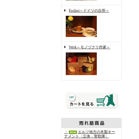
Esslust～ドイツの台所～
Werk～モノヅクリ作家～
・
エルツ地方の木製オー
ナメント〈立体・聖歌隊〉