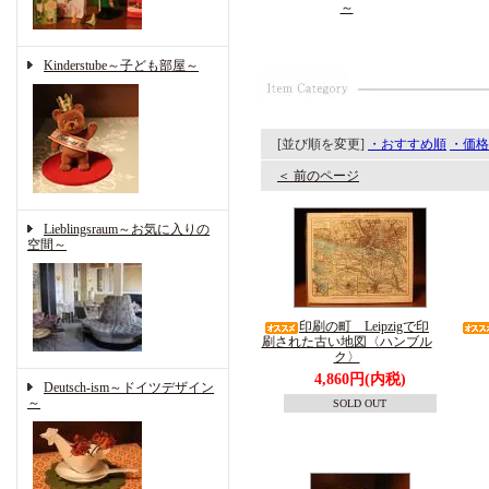
～
Kinderstube～子ども部屋～
[並び順を変更]
・おすすめ順
・価格
＜ 前のページ
Lieblingsraum～お気に入りの
空間～
印刷の町 Leipzigで印
刷された古い地図〈ハンブル
ク〉
4,860円(内税)
Deutsch-ism～ドイツデザイン
～
SOLD OUT