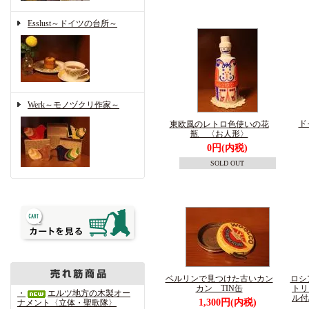
Esslust～ドイツの台所～
Werk～モノヅクリ作家～
ド
東欧風のレトロ色使いの花
瓶 〈お人形〉
0円(内税)
SOLD OUT
ベルリンで見つけた古いカン
ロシ
カン TIN缶
トリ
・
エルツ地方の木製オー
ル付
1,300円(内税)
ナメント〈立体・聖歌隊〉