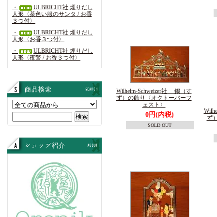
・
ULBRICHT社 煙りだし
人形〈茶色い服のサンタ / お香
３つ付〉
・
ULBRICHT社 煙りだし
人形〈お香３つ付〉
・
ULBRICHT社 煙りだし
人形〈夜警 / お香３つ付〉
Wilhelm-Schweizer社 錫（す
ず）の飾り〈オクトーバーフ
ェスト〉
Wil
0円(内税)
ず
SOLD OUT