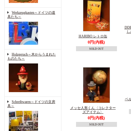
Werkzeugkasten～ドイツの道
具たち～
DD
し
HARIBO レトロ缶
0円(内税)
SOLD OUT
Holzgeruch～木からうまれた
ものたち～
ベ
Schreibwaren～ドイツの文房
具～
メッセ人形くん〈コレクター
ズアイテム〉
0円(内税)
SOLD OUT