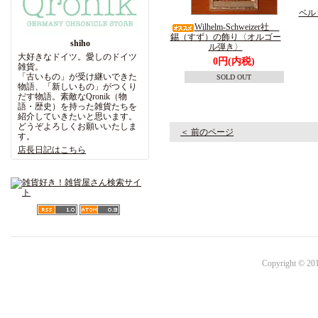
ベル
Wilhelm-Schweizer社
錫（すず）の飾り〈オルゴー
shiho
ル弾き〉
大好きなドイツ。愛しのドイツ
0円(内税)
雑貨。
「古いもの」が受け継いできた
SOLD OUT
物語、「新しいもの」がつくり
だす物語。素敵なQronik（物
語・歴史）を持った雑貨たちを
紹介していきたいと思います。
どうぞよろしくお願いいたしま
＜ 前のページ
す。
店長日記はこちら
Copyright © 201