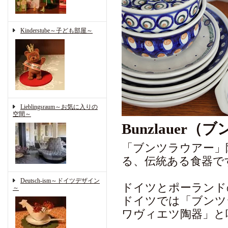
Kinderstube～子ども部屋～
Lieblingsraum～お気に入りの
空間～
Bunzlauer
「ブンツラウアー」
る、伝統ある食器で
Deutsch-ism～ドイツデザイン
ドイツとポーランド
～
ドイツでは「ブンツ
ワヴィエツ陶器」と