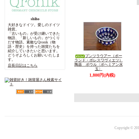
shiho
大好きなドイツ。愛しのドイツ
雑貨。
「古いもの」が受け継いできた
物語、「新しいもの」がつくり
だす物語。素敵なQronik（物
語・歴史）を持った雑貨たちを
紹介していきたいと思います。
どうぞよろしくお願いいたしま
ブンツラウアー（ポー
す。
ランド・ボレスワヴィエツ）
陶器 ボウル〈ボヘミアン水
店長日記はこちら
玉〉
1,800円(内税)
Copyright © 201