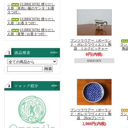
・
ULBRICHT社 煙りだし
人形〈茶色い服のサンタ / お香
３つ付〉
・
ULBRICHT社 煙りだし
人形〈お香３つ付〉
・
ULBRICHT社 煙りだし
人形〈夜警 / お香３つ付〉
ブンツラウアー（ポーラン
ド・ボレスワヴィエツ）陶
ラン
器 ミルクピッチャー
陶
0円(内税)
SOLD OUT
ブンツラウアー（ポーラン
ド・ボレスワヴィエツ）陶
ラン
器 20cmプレート
2,000円(内税)