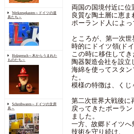
両国の国境付近に位
Werkzeugkasten～ドイツの道
良質な陶土層に恵ま
具たち～
ポーランド人によっ
ところが、第一次世
時的にドイツ領(ド
この時に移住してき
Holzgeruch～木からうまれた
ものたち～
陶器製造会社を設立
海綿を使ってスタン
た。
模様の特徴は、くじ
第二次世界大戦後に
Schreibwaren～ドイツの文房
戻ってきたポーラン
具～
ました。
一方、故郷ドイツへ
技術を守り続け、