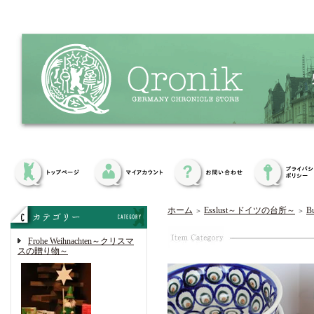
ホーム
Esslust～ドイツの台所～
B
＞
＞
Frohe Weihnachten～クリスマ
スの贈り物～