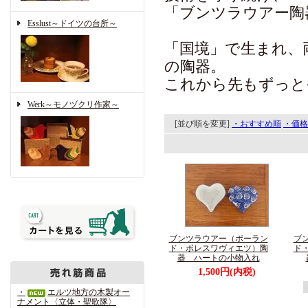
「ブンツラウアー陶
Esslust～ドイツの台所～
「国境」で生まれ、
の陶器。
これから先もずっと
Werk～モノヅクリ作家～
[並び順を変更]
・おすすめ順
・価格
ブンツラウアー（ポーラン
ブ
ド・ボレスワヴィエツ）陶
ド
器 ハートの小物入れ
1,500円(内税)
・
エルツ地方の木製オー
ナメント〈立体・聖歌隊〉